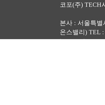
코포(주) TEC
본사 : 서울특별시
온스밸리) TEL : (0
inamct@inamct.c
Smart Facto
(가산동, 우림라이온스
COPYRIGHT (C)