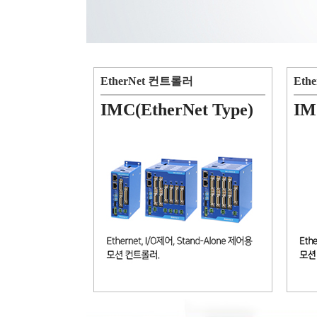
EtherNet 컨트롤러
Eth
IMC(EtherNet Type)
IM