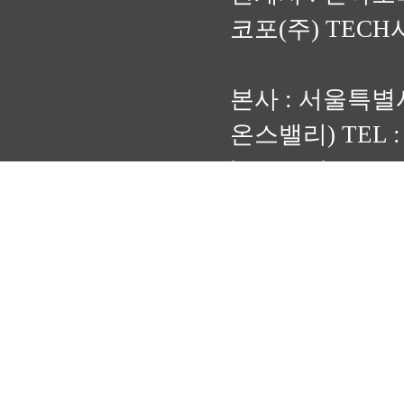
코포(주) TEC
본사 : 서울특별시
온스밸리) TEL : (0
inamct@inamct.c
Smart Facto
(가산동, 우림라이온스
COPYRIGHT (C)